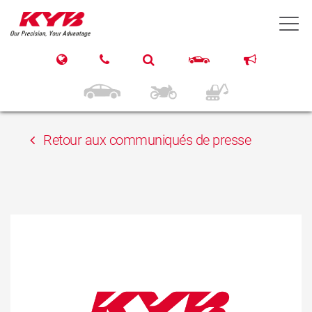
15 mai 2018
T
AUTONET IMPORT
MAGYARORSZAG KFT
Retour aux communiqués de presse