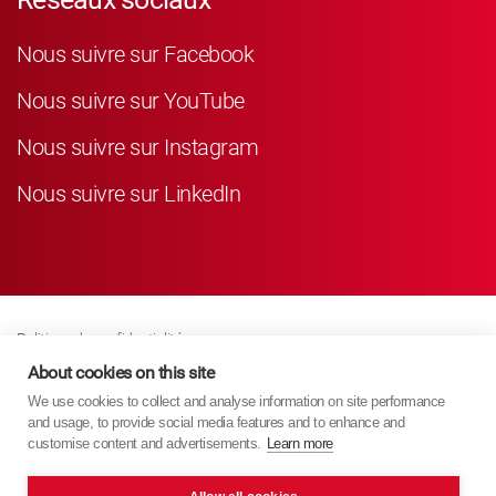
Nous suivre sur Facebook
Nous suivre sur YouTube
Nous suivre sur Instagram
Nous suivre sur LinkedIn
Politique de confidentialité
Business Partner Privacy
About cookies on this site
We use cookies to collect and analyse information on site performance
Politique De Cookies
and usage, to provide social media features and to enhance and
Modern Slavery Act Policy
customise content and advertisements.
Learn more
Imprint