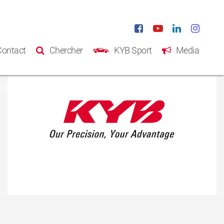
Contact
Chercher
KYB Sport
Media
eil
Produits
Catalogue
A propos de KYB