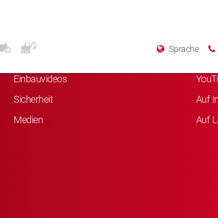
Weitere Informationen
Sozi
Sprache
Über KYB
Auf F
Einbauvideos
YouT
Sicherheit
Auf I
Medien
Auf L