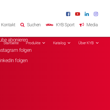
ale Medien
Kontakt
Suchen
KYB Sport
Media
acebook liken
ube abonieren
Startseite
Produkte
Katalog
Über KYB
nstagram folgen
inkedIn folgen