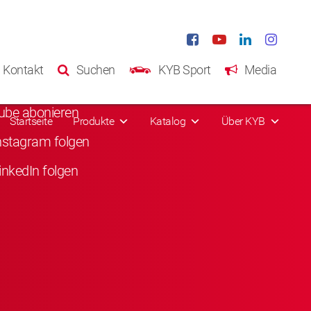
ale Medien
Kontakt
Suchen
KYB Sport
Media
acebook liken
ube abonieren
Startseite
Produkte
Katalog
Über KYB
nstagram folgen
inkedIn folgen