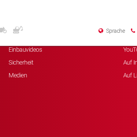
Weitere Informationen
Sozi
Sprache
Über KYB
Auf F
Einbauvideos
YouT
Sicherheit
Auf I
Medien
Auf L