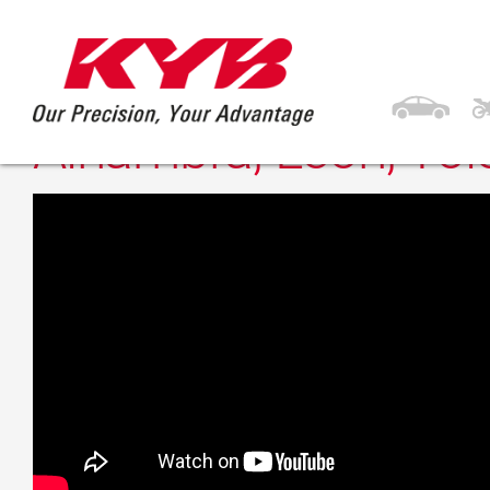
27. März 2017
KYB VW Jetta 6, Golf
Alhambra, Leon, Tol