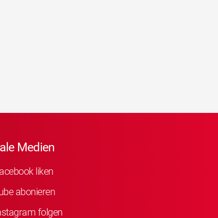
ale Medien
acebook liken
ube abonieren
nstagram folgen