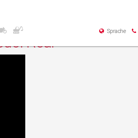
 V, VI; SEAT
Sprache
edo: Rear