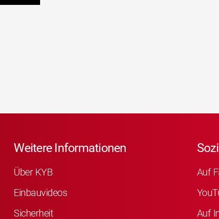
Weitere Informationen
Sozi
Über KYB
Auf F
Einbauvideos
YouT
Sicherheit
Auf I