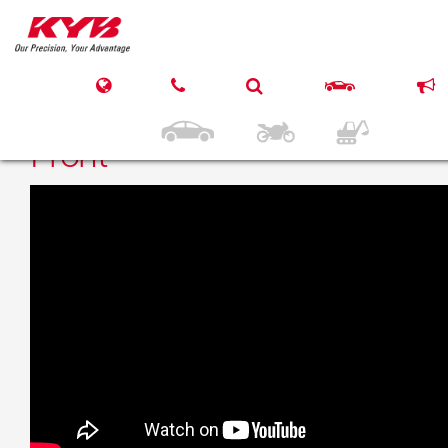
21. Juni 2018
KYB NISSAN Fair Lady /
280 ZX / 300 ZX / 350 ZX
Front