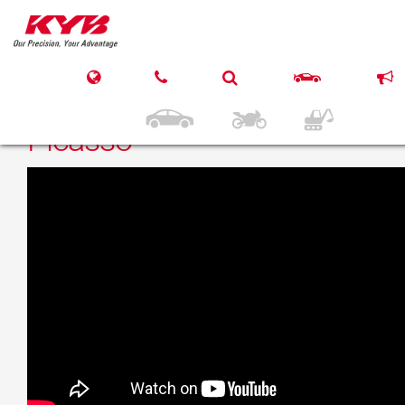
27. März 2017
KYB Front CITROEN C4
Picasso, C4 Grand
Picasso