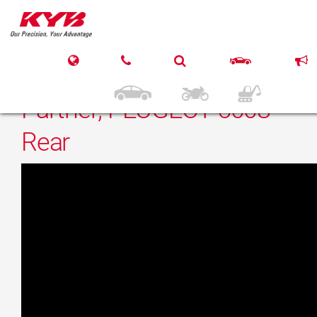
27. März 2017
KYB CITROEN Berlingo
Multispace; PEUGEOT
Partner; PEUGEOT 5008
Rear