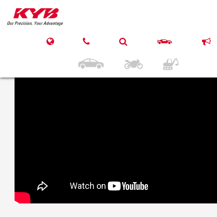
15. März 2017
KYB AUDI A4, A6, VW
Passat – Front