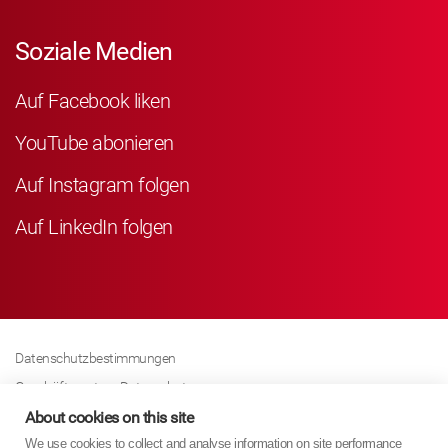
Soziale Medien
Auf Facebook liken
YouTube abonieren
Auf Instagram folgen
Auf LinkedIn folgen
Datenschutzbestimmungen
Geschäftspartner Datenschutz
Cookies-Richtline
About cookies on this site
We use cookies to collect and analyse information on site performance
Modern Slavery Act Policy