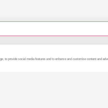
en zu Pressemitteilungen von
KYB
wenden Sie sich bitte
age, to provide social media features and to enhance and customise content and adv