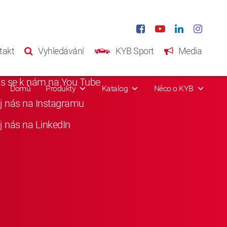
iání média
takt
Vyhledávání
KYB Sport
Media
i nás na Facebooku
as se k nám na You Tube
Domů
Produkty
Katalog
Něco o KYB
j nás na Instagramu
j nás na LinkedIn