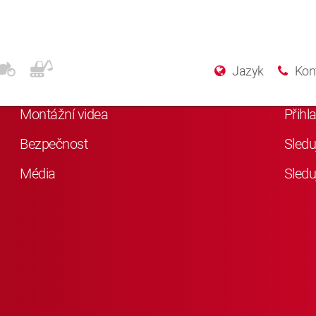
Další informace
Soc
Jazyk
Kon
Něco o KYB
Lajkn
Montážní videa
Přihl
Bezpečnost
Sledu
Média
Sledu