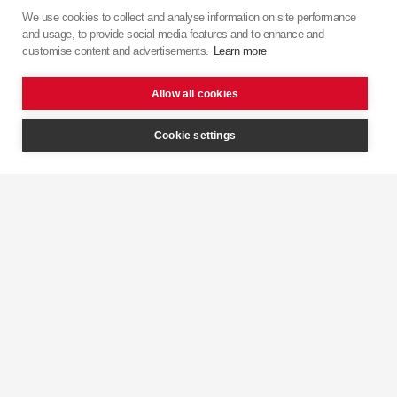
speciálu ve virtuální realitě
We use cookies to collect and analyse information on site performance
and usage, to provide social media features and to enhance and
customise content and advertisements.
Learn more
Klikněte zde
Allow all cookies
Cookie settings
Pokyny pro složení