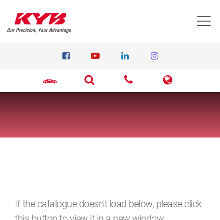
T
If the catalogue doesn't load below, please click
this button to view it in a new window