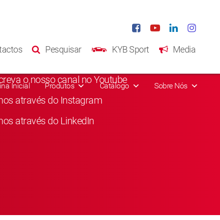
s sociais
tactos
Pesquisar
KYB Sport
Media
e da nossa página no Facebook
reva o nosso canal no Youtube
na Inicial
Produtos
Catálogo
Sobre Nós
nos através do Instagram
nos através do LinkedIn