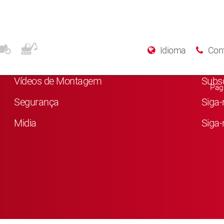
Mais informações
Rede
Idioma
Con
Sobre a KYB
Gost
Vídeos de Montagem
Subsc
Pági
Segurança
Siga-
Midia
Siga-