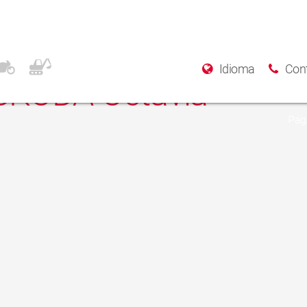
, Jetta IV; AUDI A3,
Idioma
Con
 SKODA Octavia
Pági