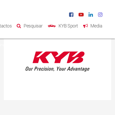
tactos
Pesquisar
KYB Sport
Media
na Inicial
Produtos
Catálogo
Sobre Nós