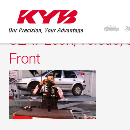
15 de Março, 2017
KYB VW Golf lV, Bora
SEAT Leon, Toledo;
Front