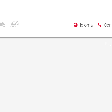
 lll Front
Idioma
Con
Pági