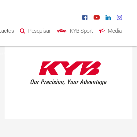
tactos
Pesquisar
KYB Sport
Media
na Inicial
Produtos
Catálogo
Sobre Nós