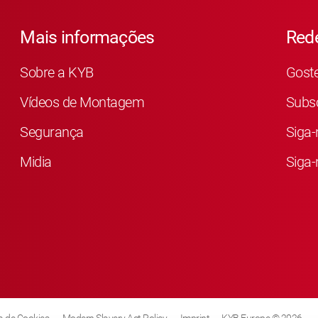
Mais informações
Rede
Sobre a KYB
Gost
Vídeos de Montagem
Subsc
Segurança
Siga-
Midia
Siga-
ca de Cookies
Modern Slavery Act Policy
Imprint
KYB Europe © 2026