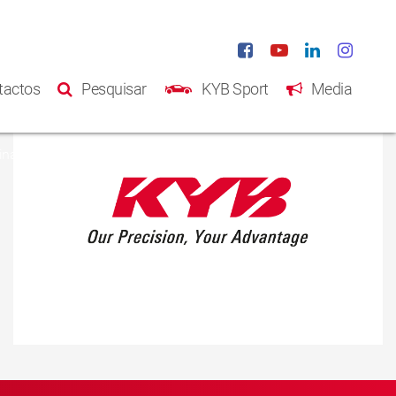
tactos
Pesquisar
KYB Sport
Media
na Inicial
Produtos
Catálogo
Sobre Nós