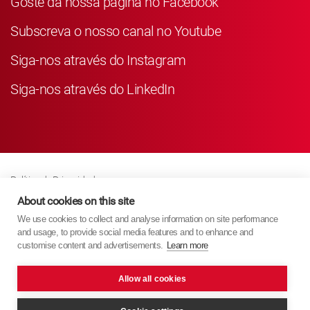
Goste da nossa página no Facebook
Subscreva o nosso canal no Youtube
Siga-nos através do Instagram
Siga-nos através do LinkedIn
Política de Privacidade
Business Partner Privacy
About cookies on this site
We use cookies to collect and analyse information on site performance
Política de Cookies
and usage, to provide social media features and to enhance and
Modern Slavery Act Policy
customise content and advertisements.
Learn more
Imprint
Allow all cookies
KYB Europe © 2026