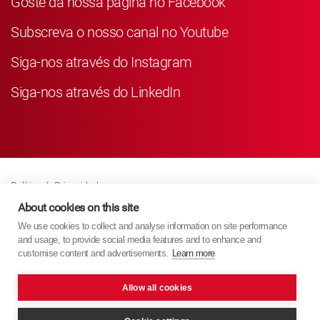
Goste da nossa página no Facebook
Subscreva o nosso canal no Youtube
Siga-nos através do Instagram
Siga-nos através do LinkedIn
Política de Privacidade
Business Partner Privacy
About cookies on this site
We use cookies to collect and analyse information on site performance
Política de Cookies
and usage, to provide social media features and to enhance and
Modern Slavery Act Policy
customise content and advertisements.
Learn more
Imprint
Allow all cookies
KYB Europe © 2026