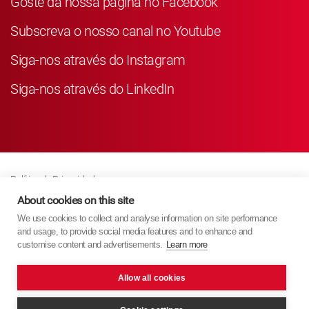
Goste da nossa página no Facebook
Subscreva o nosso canal no Youtube
Siga-nos através do Instagram
Siga-nos através do LinkedIn
Política de Privacidade
Business Partner Privacy
About cookies on this site
We use cookies to collect and analyse information on site performance
Política de Cookies
and usage, to provide social media features and to enhance and
Modern Slavery Act Policy
customise content and advertisements.
Learn more
Imprint
Allow all cookies
KYB Europe © 2026