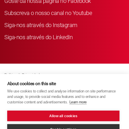
Goste da nossa página no Facebook
Subscreva o nosso canal no Youtube
Siga-nos através do Instagram
Siga-nos através do LinkedIn
Política de Privacidade
Business Partner Privacy
About cookies on this site
We use cookies to collect and analyse information on site performance
Política de Cookies
and usage, to provide social media features and to enhance and
Modern Slavery Act Policy
customise content and advertisements.
Learn more
Imprint
Allow all cookies
KYB Europe © 2026