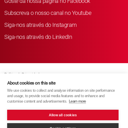
Goste da nossa página no Facebook
Subscreva o nosso canal no Youtube
Siga-nos através do Instagram
Siga-nos através do LinkedIn
Política de Privacidade
Business Partner Privacy
About cookies on this site
We use cookies to collect and analyse information on site performance
Política de Cookies
and usage, to provide social media features and to enhance and
Modern Slavery Act Policy
customise content and advertisements.
Learn more
Imprint
Allow all cookies
KYB Europe © 2026