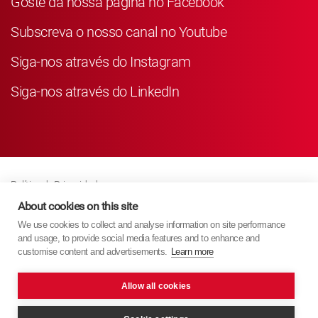
Goste da nossa página no Facebook
Subscreva o nosso canal no Youtube
Siga-nos através do Instagram
Siga-nos através do LinkedIn
Política de Privacidade
Business Partner Privacy
About cookies on this site
We use cookies to collect and analyse information on site performance
Política de Cookies
and usage, to provide social media features and to enhance and
Modern Slavery Act Policy
customise content and advertisements.
Learn more
Imprint
Allow all cookies
KYB Europe © 2026