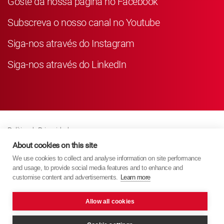
Goste da nossa página no Facebook
Subscreva o nosso canal no Youtube
Siga-nos através do Instagram
Siga-nos através do LinkedIn
Política de Privacidade
Business Partner Privacy
About cookies on this site
We use cookies to collect and analyse information on site performance
Política de Cookies
and usage, to provide social media features and to enhance and
Modern Slavery Act Policy
customise content and advertisements.
Learn more
Imprint
Allow all cookies
KYB Europe © 2026