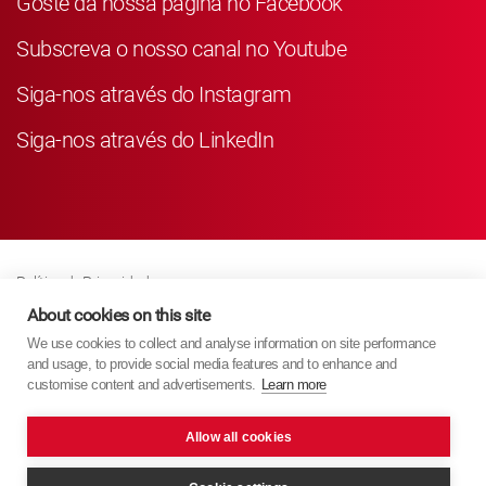
Goste da nossa página no Facebook
Subscreva o nosso canal no Youtube
Siga-nos através do Instagram
Siga-nos através do LinkedIn
Política de Privacidade
Business Partner Privacy
About cookies on this site
We use cookies to collect and analyse information on site performance
Política de Cookies
and usage, to provide social media features and to enhance and
Modern Slavery Act Policy
customise content and advertisements.
Learn more
Imprint
Allow all cookies
KYB Europe © 2026