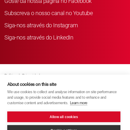
Goste da nossa página no Facebook
Subscreva o nosso canal no Youtube
Siga-nos através do Instagram
Siga-nos através do LinkedIn
Política de Privacidade
Business Partner Privacy
About cookies on this site
We use cookies to collect and analyse information on site performance
Política de Cookies
and usage, to provide social media features and to enhance and
Modern Slavery Act Policy
customise content and advertisements.
Learn more
Imprint
Allow all cookies
KYB Europe © 2026