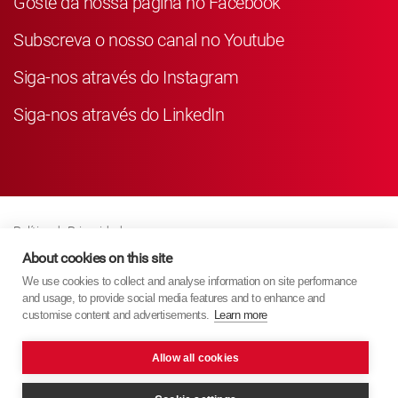
Goste da nossa página no Facebook
Subscreva o nosso canal no Youtube
Siga-nos através do Instagram
Siga-nos através do LinkedIn
Política de Privacidade
Business Partner Privacy
About cookies on this site
We use cookies to collect and analyse information on site performance
Política de Cookies
and usage, to provide social media features and to enhance and
Modern Slavery Act Policy
customise content and advertisements.
Learn more
Imprint
Allow all cookies
KYB Europe © 2026