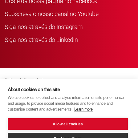
Goste da nossa página no Facebook
Subscreva o nosso canal no Youtube
Siga-nos através do Instagram
Siga-nos através do LinkedIn
Política de Privacidade
Business Partner Privacy
About cookies on this site
We use cookies to collect and analyse information on site performance
Política de Cookies
and usage, to provide social media features and to enhance and
Modern Slavery Act Policy
customise content and advertisements.
Learn more
Imprint
Allow all cookies
KYB Europe © 2026