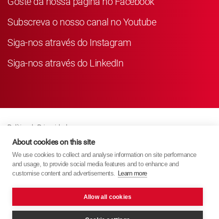
Goste da nossa página no Facebook
Subscreva o nosso canal no Youtube
Siga-nos através do Instagram
Siga-nos através do LinkedIn
Política de Privacidade
Business Partner Privacy
About cookies on this site
We use cookies to collect and analyse information on site performance
Política de Cookies
and usage, to provide social media features and to enhance and
Modern Slavery Act Policy
customise content and advertisements.
Learn more
Imprint
Allow all cookies
KYB Europe © 2026