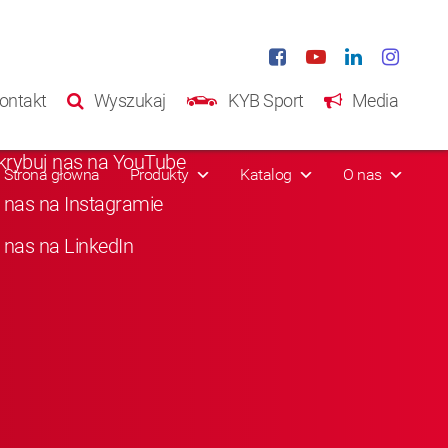
ia społecznościowe
ontakt
Wyszukaj
KYB Sport
Media
b nas na Facebooku
krybuj nas na YouTube
Strona główna
Produkty
Katalog
O nas
 nas na Instagramie
 nas na LinkedIn