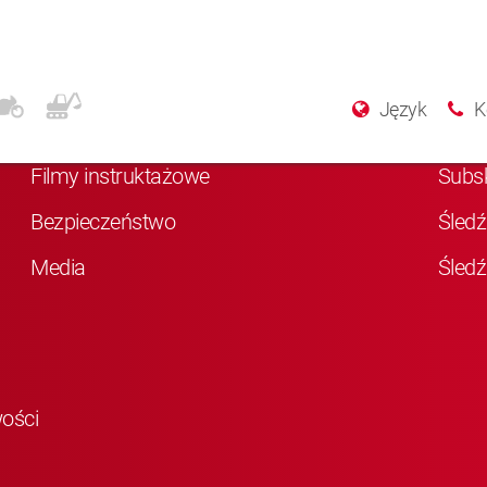
Więcej informacji
Med
Język
K
O KYB
Polu
Filmy instruktażowe
Subs
Bezpieczeństwo
Śledź
Media
Śledź
wości