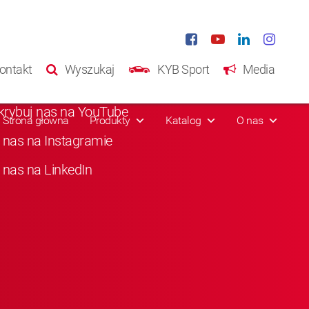
ia społecznościowe
ontakt
Wyszukaj
KYB Sport
Media
b nas na Facebooku
krybuj nas na YouTube
Strona główna
Produkty
Katalog
O nas
 nas na Instagramie
 nas na LinkedIn