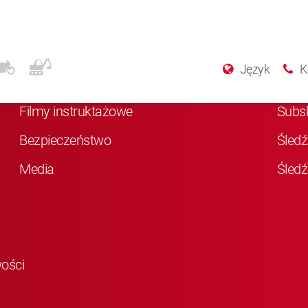
Więcej informacji
Med
Język
K
O KYB
Polu
Filmy instruktażowe
Subs
Bezpieczeństwo
Śledź
Media
Śledź
wości