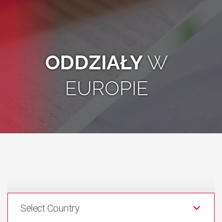
ODDZIAŁY
W
EUROPIE
Select Country