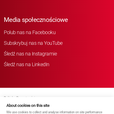
Media społecznościowe
Polub nas na Facebooku
Subskrybuj nas na YouTube
Śledź nas na Instagramie
Śledź nas na LinkedIn
Polityka Prywatności
Business Partner Privacy
About cookies on this site
We use cookies to collect and analyse information on site performance
Polityka Dotycząca Plików Cookie