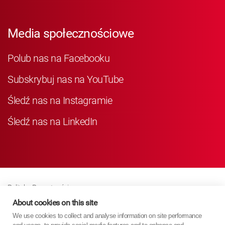
Media społecznościowe
Polub nas na Facebooku
Subskrybuj nas na YouTube
Śledź nas na Instagramie
Śledź nas na LinkedIn
Polityka Prywatności
Business Partner Privacy
About cookies on this site
We use cookies to collect and analyse information on site performance
Polityka Dotycząca Plików Cookie