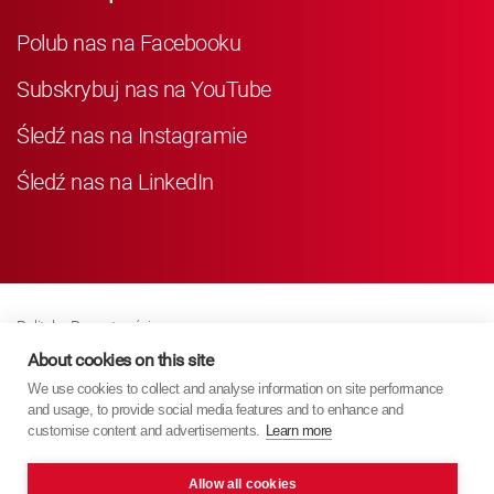
Polub nas na Facebooku
Subskrybuj nas na YouTube
Śledź nas na Instagramie
Śledź nas na LinkedIn
Polityka Prywatności
Business Partner Privacy
About cookies on this site
We use cookies to collect and analyse information on site performance
Polityka Dotycząca Plików Cookie
and usage, to provide social media features and to enhance and
Modern Slavery Act Policy
customise content and advertisements.
Learn more
Imprint
Allow all cookies
KYB Europe © 2026