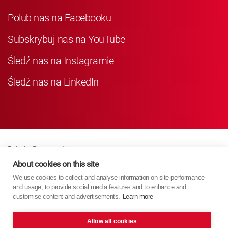
Polub nas na Facebooku
Subskrybuj nas na YouTube
Śledź nas na Instagramie
Śledź nas na LinkedIn
Polityka Prywatności
About cookies on this site
Business Partner Privacy
We use cookies to collect and analyse information on site performance
Polityka Dotycząca Plików Cookie
and usage, to provide social media features and to enhance and
Modern Slavery Act Policy
customise content and advertisements.
Learn more
Imprint
Allow all cookies
KYB Europe © 2026