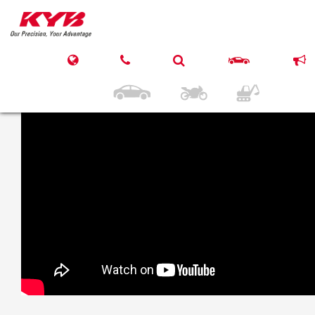
27 marca 2017
KYB FORD Fiesta V,
MAZDA II, Front