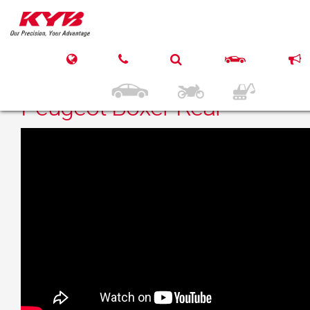
21 czerwca 2018
KYB FIAT Ducato / Citroën
Jumper / Citroën Relay /
Peugeot Boxer Rear