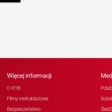
Więcej informacji
Med
O KYB
Polu
Filmy instruktażowe
Subs
Bezpieczeństwo
Śledź