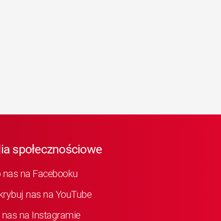
ia społecznościowe
b nas na Facebooku
krybuj nas na YouTube
 nas na Instagramie