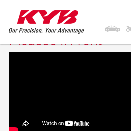
21 czerwca 2018
KYB CITROEN C4 Pic
Picasso II Front