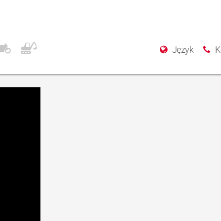
asso II / Grand
Język
K