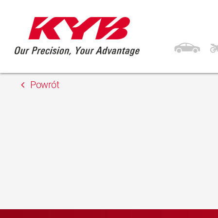
13 lutego 2018
Auto-Land
Powrót