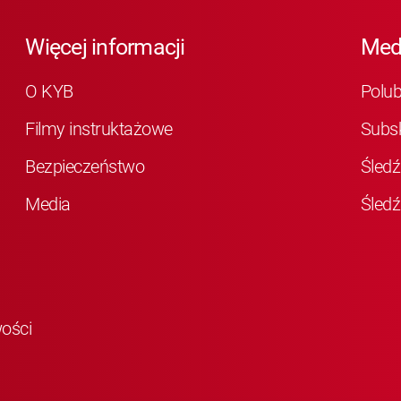
Więcej informacji
Med
O KYB
Polu
Filmy instruktażowe
Subs
Bezpieczeństwo
Śledź
Media
Śledź
wości