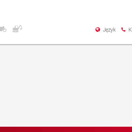
Język
K