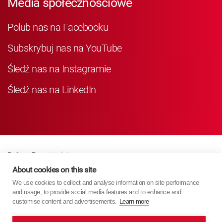
Media społecznościowe
Polub nas na Facebooku
Subskrybuj nas na YouTube
Śledź nas na Instagramie
Śledź nas na LinkedIn
Polityka Prywatności
Business Partner Privacy
About cookies on this site
We use cookies to collect and analyse information on site performance
Polityka Dotycząca Plików Cookie
and usage, to provide social media features and to enhance and
Modern Slavery Act Policy
customise content and advertisements.
Learn more
Imprint