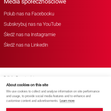
Media społecznościowe
Polub nas na Facebooku
Subskrybuj nas na YouTube
Śledź nas na Instagramie
Śledź nas na LinkedIn
Polityka Prywatności
Business Partner Privacy
About cookies on this site
We use cookies to collect and analyse information on site performance
Polityka Dotycząca Plików Cookie
and usage, to provide social media features and to enhance and
Modern Slavery Act Policy
customise content and advertisements.
Learn more
Imprint