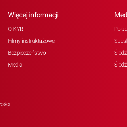
Więcej informacji
Med
O KYB
Polu
Filmy instruktażowe
Subs
Bezpieczeństwo
Śledź
Media
Śledź
wości