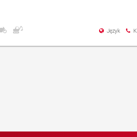
o.
Język
K