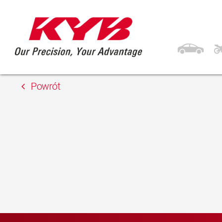
13 lutego 2018
APM Automotive s.r.
Powrót