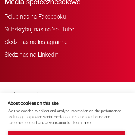
Media społecznościowe
Polub nas na Facebooku
Subskrybuj nas na YouTube
Śledź nas na Instagramie
Śledź nas na LinkedIn
Polityka Prywatności
Business Partner Privacy
About cookies on this site
We use cookies to collect and analyse information on site performance
Polityka Dotycząca Plików Cookie
and usage, to provide social media features and to enhance and
Modern Slavery Act Policy
customise content and advertisements.
Learn more
Imprint