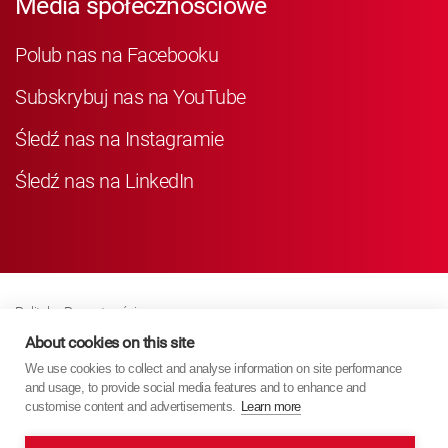
Media społecznościowe
Polub nas na Facebooku
Subskrybuj nas na YouTube
Śledź nas na Instagramie
Śledź nas na LinkedIn
Polityka Prywatności
Business Partner Privacy
About cookies on this site
We use cookies to collect and analyse information on site performance
Polityka Dotycząca Plików Cookie
and usage, to provide social media features and to enhance and
Modern Slavery Act Policy
customise content and advertisements.
Learn more
Imprint