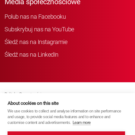
Media społecznościowe
Polub nas na Facebooku
Subskrybuj nas na YouTube
Śledź nas na Instagramie
Śledź nas na LinkedIn
Polityka Prywatności
Business Partner Privacy
About cookies on this site
We use cookies to collect and analyse information on site performance
Polityka Dotycząca Plików Cookie
and usage, to provide social media features and to enhance and
Modern Slavery Act Policy
customise content and advertisements.
Learn more
Imprint