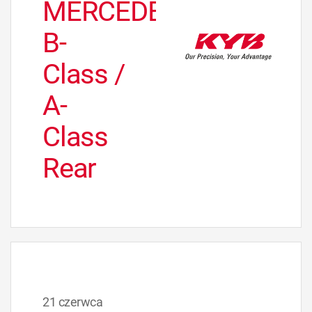
MERCEDES
B-
Class /
A-
Class
Rear
21 czerwca