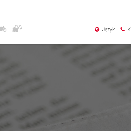
Język
K