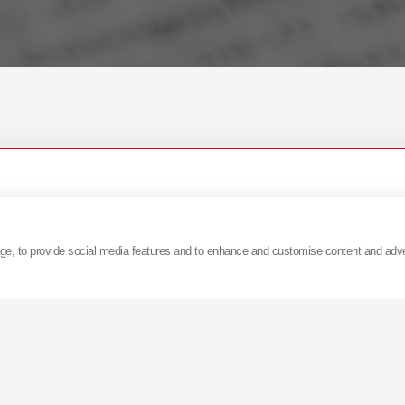
age, to provide social media features and to enhance and customise content and adv
skać więcej informacji prosimy o kontakt:
pr@kyb-eur