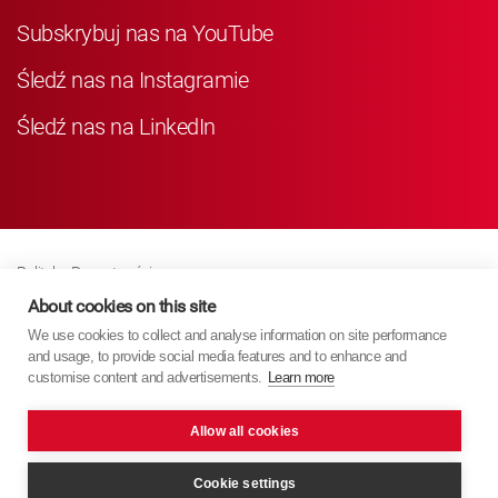
Subskrybuj nas na YouTube
Śledź nas na Instagramie
Śledź nas na LinkedIn
Polityka Prywatności
Business Partner Privacy
About cookies on this site
We use cookies to collect and analyse information on site performance
Polityka Dotycząca Plików Cookie
and usage, to provide social media features and to enhance and
Modern Slavery Act Policy
customise content and advertisements.
Learn more
Imprint
Allow all cookies
KYB Europe © 2026
Cookie settings
Projekt i wykonanie
PixelTree Media